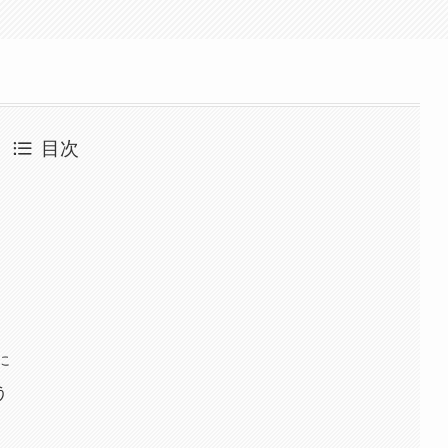
目次
に
う